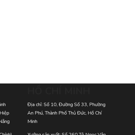
HỒ CHÍ MINH
inh
Địa chỉ: Số 10, Đường Số 33, Phường
 Hiệp
An Phú, Thành Phố Thủ Đức, Hồ Chí
 Nẵng
Minh
Chính)
Xưởng sản xuất: Số 260 Tô Ngọc Vân,