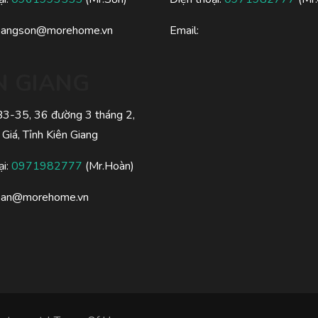
oangson@morehome.vn
Email:
N GIANG
 B3-35, 36 đường 3 tháng 2,
 Giá, Tỉnh Kiên Giang
ại:
0971982777
(Mr.Hoàn)
oan@morehome.vn