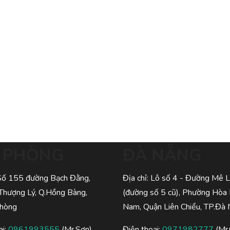
I PHÒNG
ĐÀ NẴNG
 Số 155 đường Bạch Đằng,
Địa chỉ: Lô số 4 - Đường Mê L
Thượng Lý, Q.Hồng Bàng,
(đường số 5 cũ), Phường Hòa
Phòng
Nam, Quận Liên Chiểu, TP.Đà
ại:
0961993555
(Mr.Sơn)
Điện thoại:
0971982777
(Mr.