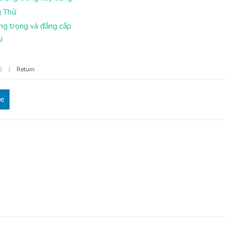
g Thử
ng trọng và đẳng cấp
!
7)
|
Return
re