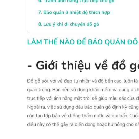
Tránh ánh nắng trực tiếp cho gỗ
Bảo quản ở nhiệt độ thích hợp
Lưu ý khi di chuyển đồ gỗ
Kết luận: Giữ gìn vẻ đẹp đồ gỗ
LÀM THẾ NÀO ĐỂ BẢO QUẢN ĐỒ 
- Giới thiệu về đồ g
Đồ gỗ sồi, với vẻ đẹp tự nhiên và độ bền cao, luôn là
quan trọng. Bạn nên sử dụng khăn mềm và dung dịch 
trực tiếp với ánh nắng mặt trời sẽ giúp màu sắc của c
Ngoài ra, việc sử dụng dầu bảo quản gỗ định kỳ cũng
còn tạo lớp bảo vệ chống thấm nước và bụi bẩn. Cuối 
điều này có thể gây ra biến dạng hoặc hư hỏng cho s