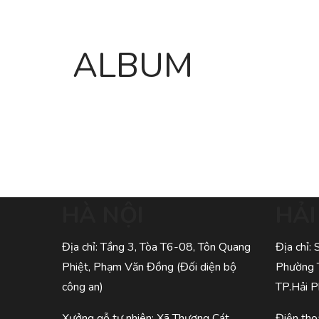
ALBUM
HÀ NỘI
HẢ
Địa chỉ: Tầng 3, Tòa T6-08, Tôn Quang
Địa chỉ:
Phiệt, Phạm Văn Đồng (Đối diện bộ
Phường 
công an)
TP.Hải 
Xưởng gỗ tự nhiên: Xã Thượng Cát,
Điện tho