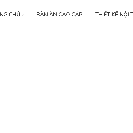
NG CHỦ
BÀN ĂN CAO CẤP
THIẾT KẾ NỘI 