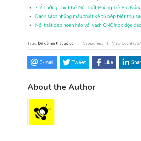
7 Ý Tưởng Thiết Kế Nội Thất Phòng Trẻ Em Đán
Danh sách những mẫu thiết kế tủ bếp biệt thự sa
Nội thất đẹp hoàn hảo với vách CNC inox độc đáo
Tags:
Đồ gỗ nội thất gỗ sồi
|
Categories:
|
View Count (56
E-mail
Tweet
Like
Sha
About the Author