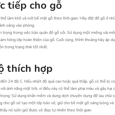
c tiếp cho gỗ
thể làm khô và nứt bề mặt gỗ theo thời gian. Hãy đặt đồ gỗ ở nhữ
 ánh sáng vào phòng.
uan trọng trong việc bảo quản đồ gỗ sồi. Sử dụng một miếng vải mề
 làm hỏng lớp hoàn thiện của gỗ. Cuối cùng, thỉnh thoảng hãy áp 
n trong trạng thái tốt nhất.
ộ thích hợp
ến 24 độ C. Nếu nhiệt độ quá cao hoặc quá thấp, gỗ có thể bị co 
 với ánh nắng mặt trời, vì điều này có thể làm phai màu và gây hại
an trọng. Sử dụng khăn mềm và dung dịch chuyên dụng để lau chùi 
g cho gỗ sẽ tạo một lớp bảo vệ, giữ cho bề mặt gỗ sáng bóng và 
hấy nó luôn giữ được vẻ đẹp tự nhiên theo thời gian.