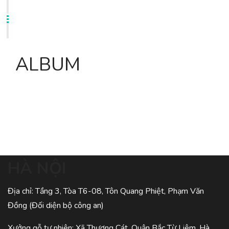
ALBUM
HÀ NỘI
Địa chỉ: Tầng 3, Tòa T6-08, Tôn Quang Phiệt, Phạm Văn
Đồng (Đối diện bộ công an)
Xưởng gỗ tự nhiên: Xã Thượng Cát, Quận Bắc Từ Liêm, Hà