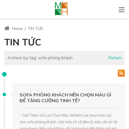
Home
/
TIN TỨC
TIN TỨC
Archive by tag:
sofa phòng khách
Return
SOFA PHÒNG KHÁCH NÊN CHỌN MÀU GÌ
ĐỂ TĂNG CƯỜNG TINH TẾ?
- Giới Thiệu Về Lựa Chọn Màu SofaKhi lựa chọn màu sắc
cho sofa phòng khách, việc hiểu rõ về tâm lý màu sắc là rất
quan trọng. Màu sắc không chỉ ảnh hưởng đến thẩm mỹ mà