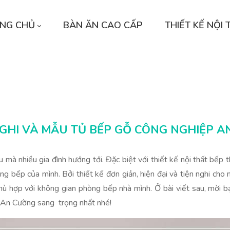
NG CHỦ
BÀN ĂN CAO CẤP
THIẾT KẾ NỘI 
NGHI VÀ MẪU TỦ BẾP GỖ CÔNG NGHIỆP 
u mà nhiều gia đình hướng tới. Đặc biệt với thiết kế nội thất bếp 
 bếp của mình. Bởi thiết kế đơn giản, hiện đại và tiện nghi cho
hù hợp với không gian phòng bếp nhà mình. Ở bài viết sau, mời b
ệp An Cường sang trọng nhất nhé!